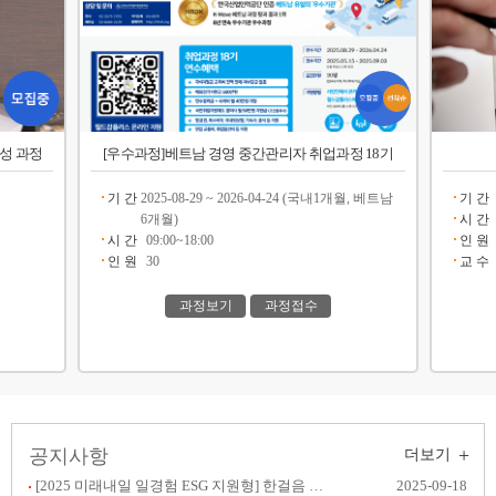
양성 과정
[우수과정]베트남 경영 중간관리자 취업과정 18기
기 간
2025-08-29 ~ 2026-04-24 (국내1개월, 베트남
기 간
6개월)
시 간
시 간
09:00~18:00
인 원
인 원
30
교 수
과정보기
과정접수
+
공지사항
더보기
[2025 미래내일 일경험 ESG 지원형] 한걸음 챌린지
2025-09-18