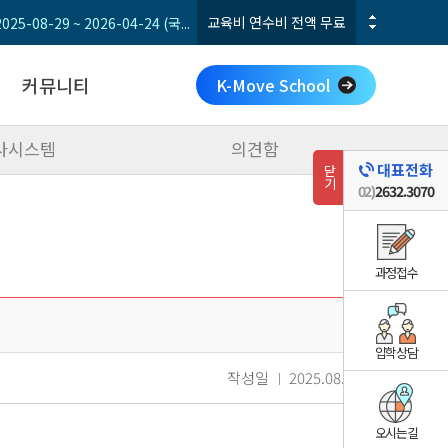
전기기능사 실기 파이널
교육비
2개월(9회/주말)
집중
커뮤니티
K-Move School
사시스템
의견함
공지사항
대표전화
닫기
갤러리
02)
2632.3070
수강후기
학사시스템
의견함
과정접수
입학상담
작성일
2025.08.27
오시는길