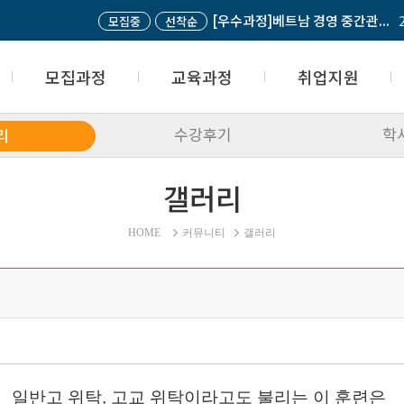
모
모집과정
교육과정
취업지원
수강후기
학
리
모집과정 접수
국가기간전략산업직종
산학협력업체
접수조회
내일배움카드
취업성공패키지
갤러리
입학상담 및 문의
고등학교 위탁과정
취업지원센터
고민상담
재직자과정
취업생의 한마디
자주하는 질문(FAQ)
사업주 위탁과정
HOME
커뮤니티
갤러리
과정평가형 자격과정
일반과정
글로벌교육과정
학점은행제과정
일반고 위탁, 고교 위탁이라고도 불리는 이 훈련은