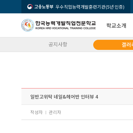
우수직업능력개발훈련기관(5년 인증)
학교소개
공지사항
갤러
인사말
입학상담문의
시설소개
02-2632-3070
오시는 길
일반고위탁 네일&헤어반 인터뷰 4
모집요강
입학상담
공지사항
작성자
관리자